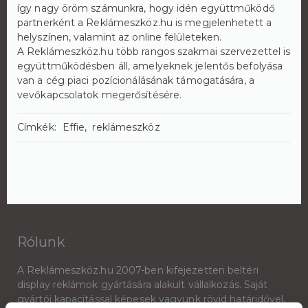
így nagy öröm számunkra, hogy idén együttműködő
partnerként a Reklámeszköz.hu is megjelenhetett a
helyszínen, valamint az online felületeken.
A Reklámeszköz.hu több rangos szakmai szervezettel is
együttműködésben áll, amelyeknek jelentős befolyása
van a cég piaci pozícionálásának támogatására, a
vevőkapcsolatok megerősítésére.
Címkék:
Effie
reklámeszköz
Rólunk
A Reklámeszköz.hu 2007-ben kifejezetten beltéri
display reklámok gyártására alakult vállalkozás. Saját
gyártói kapacitással képesek vagyunk rövid határidővel,