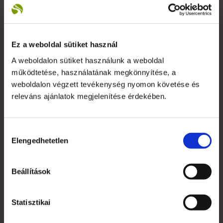
versenyképes árakkal kiszolgálni ügyfeleinket.
+36 1 783 5355
Ez a weboldal sütiket használ
A weboldalon sütiket használunk a weboldal
működtetése, használatának megkönnyítése, a
weboldalon végzett tevékenység nyomon követése és
Saját fiók
releváns ajánlatok megjelenítése érdekében.
Kapcsolat
Szakmai szótár
Hozzájárulás
Elengedhetetlen
kiválasztása
Garanciális feltételek
Alkalmazott nyomdai technológiák
Beállítások
Mi az a süti?
Statisztikai
Általános Szerződési Feltételek