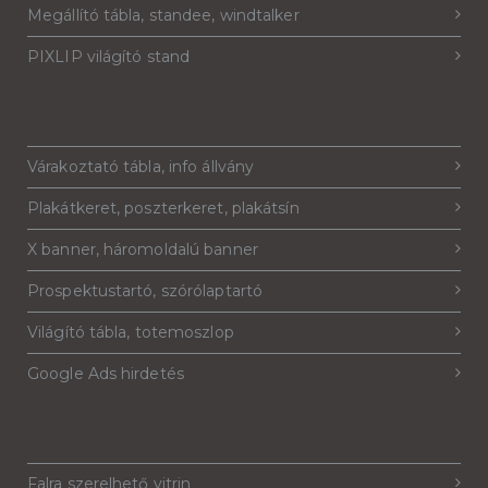
Megállító tábla, standee, windtalker
PIXLIP világító stand
Várakoztató tábla, info állvány
Plakátkeret, poszterkeret, plakátsín
X banner, háromoldalú banner
Prospektustartó, szórólaptartó
Világító tábla, totemoszlop
Google Ads hirdetés
Falra szerelhető vitrin