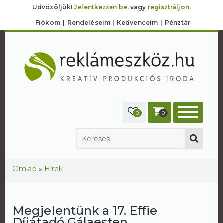
Üdvözöljük!
Jelentkezzen be,
vagy
regisztráljon.
Fiókom
Rendeléseim
Kedvenceim
Pénztár
0
0
Jelenlegi hely
Címlap
»
Hírek
Megjelentünk a 17. Effie
Díjátadó Gálaesten