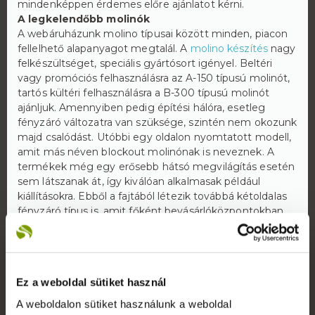
mindenképpen érdemes előre ajánlatot kérni.
A legkelendőbb molinók
A webáruházunk molino típusai között minden, piacon
fellelhető alapanyagot megtalál. A
molino készítés
nagy
felkészültséget, speciális gyártósort igényel. Beltéri
vagy promóciós felhasználásra az A-150 típusú molinót,
tartós kültéri felhasználásra a B-300 típusú molinót
ajánljuk. Amennyiben pedig építési hálóra, esetleg
fényzáró változatra van szüksége, szintén nem okozunk
majd csalódást. Utóbbi egy oldalon nyomtatott modell,
amit más néven blockout molinónak is neveznek. A
termékek még egy erősebb hátsó megvilágítás esetén
sem látszanak át, így kiválóan alkalmasak például
kiállításokra. Ebből a fajtából létezik továbbá kétoldalas
fényzáró típus is, amit főként bevásárlóközpontokban
alkalmaznak előszeretettel. Remek megoldás
szezonális reklámozásra, hiszen az információk a
mennyezetről lelógatva mindenki számára láthatóvá
válnak.
Ez a weboldal sütiket használ
A molinók rendelése és házhoz szállítása
A termékeket ajánlott tekercselve szállítani, mert így
A weboldalon sütiket használunk a weboldal
nem hagy nyomot az anyagon a hajtás.