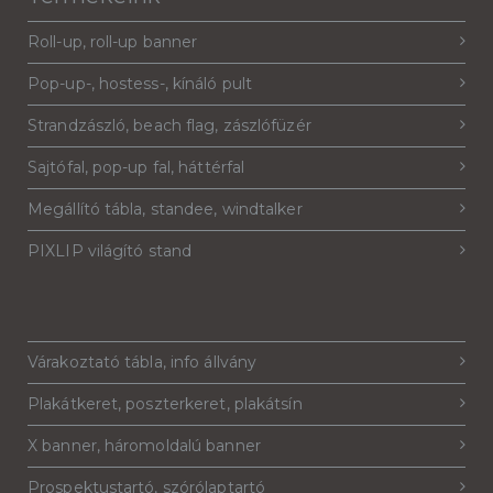
Roll-up, roll-up banner
Pop-up-, hostess-, kínáló pult
Strandzászló, beach flag, zászlófüzér
Sajtófal, pop-up fal, háttérfal
Megállító tábla, standee, windtalker
PIXLIP világító stand
Várakoztató tábla, info állvány
Plakátkeret, poszterkeret, plakátsín
X banner, háromoldalú banner
Prospektustartó, szórólaptartó