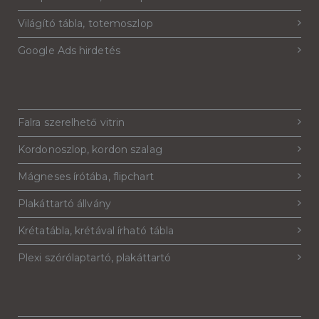
Világító tábla, totemoszlop
Google Ads hirdetés
Falra szerelhető vitrin
Kordonoszlop, kordon szalag
Mágneses írótába, flipchart
Plakáttartó állvány
Krétatábla, krétával írható tábla
Plexi szórólaptartó, plakáttartó