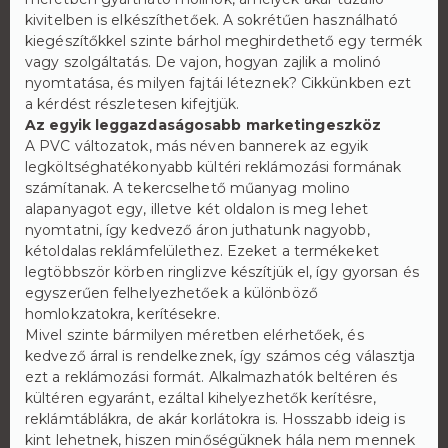
kivitelben is elkészíthetőek. A sokrétűen használható
kiegészítőkkel szinte bárhol meghirdethető egy termék
vagy szolgáltatás. De vajon, hogyan zajlik a molinó
nyomtatása, és milyen fajtái léteznek? Cikkünkben ezt
a kérdést részletesen kifejtjük.
Az egyik leggazdaságosabb marketingeszköz
A PVC változatok, más néven bannerek az egyik
legköltséghatékonyabb kültéri reklámozási formának
számítanak. A tekercselhető műanyag molino
alapanyagot egy, illetve két oldalon is meg lehet
nyomtatni, így kedvező áron juthatunk nagyobb,
kétoldalas reklámfelülethez. Ezeket a termékeket
legtöbbször körben ringlizve készítjük el, így gyorsan és
egyszerűen felhelyezhetőek a különböző
homlokzatokra, kerítésekre.
Mivel szinte bármilyen méretben elérhetőek, és
kedvező árral is rendelkeznek, így számos cég választja
ezt a reklámozási formát. Alkalmazhatók beltéren és
kültéren egyaránt, ezáltal kihelyezhetők kerítésre,
reklámtáblákra, de akár korlátokra is. Hosszabb ideig is
kint lehetnek, hiszen minőségüknek hála nem mennek