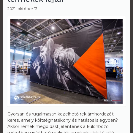
2021. október 13.
Gyorsan és rugalmasan kezelhető reklámhordozót
keres, amely költséghatékony és hatásos is egyben?
Akkor remek megoldást jelentenek a különböző
méretben gyártható molinók, amelyek akár tűzálló