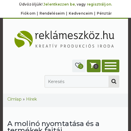
Üdvözöljük!
Jelentkezzen be,
vagy
regisztráljon.
Fiókom
Rendeléseim
Kedvenceim
Pénztár
0
0
Jelenlegi hely
Címlap
»
Hírek
A molinó nyomtatása és a
termékek fajtái