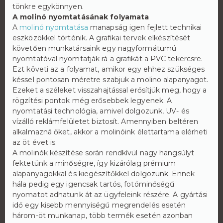
tönkre egykönnyen.
A molinó nyomtatásának folyamata
A
molinó nyomtatása
manapság igen fejlett technikai
eszközökkel történik. A grafikai tervek elkészítését
követően munkatársaink egy nagyformátumú
nyomtatóval nyomtatják rá a grafikát a PVC tekercsre.
Ezt követi az a folyamat, amikor egy ehhez szükséges
késsel pontosan méretre szabjuk a molino alapanyagot.
Ezeket a széleket visszahajtással erősítjük meg, hogy a
rögzítési pontok még erősebbek legyenek. A
nyomtatási technológia, amivel dolgozunk, UV- és
vízálló reklámfelületet biztosít. Amennyiben beltéren
alkalmazná őket, akkor a molinóink élettartama elérheti
az öt évet is.
A molinók készítése során rendkívül nagy hangsúlyt
fektetünk a minőségre, így kizárólag prémium
alapanyagokkal és kiegészítőkkel dolgozunk. Ennek
hála pedig egy igencsak tartós, fotóminőségű
nyomatot adhatunk át az ügyfeleink részére. A gyártási
idő egy kisebb mennyiségű megrendelés esetén
három-öt munkanap, több termék esetén azonban