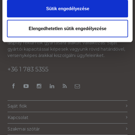
Sütik engedélyezése
Rólunk
Elengedhetetlen sütik engedélyezése
A Reklámeszköz.hu 2007-ben kifejezetten beltéri
display reklámok gyártására alakult vállalkozás. Saját
gyártói kapacitással képesek vagyunk rövid határidővel,
versenyképes árakkal kiszolgálni ügyfeleinket.
+36 1 783 5355
Saját fiók
Kapcsolat
Szakmai szótár