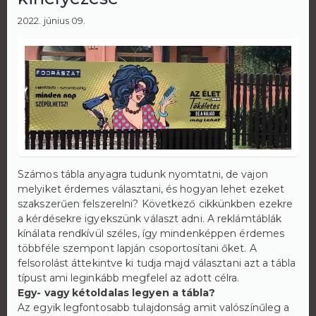
2022. június 09.
Számos tábla anyagra tudunk nyomtatni, de vajon
melyiket érdemes választani, és hogyan lehet ezeket
szakszerűen felszerelni? Következő cikkünkben ezekre
a kérdésekre igyekszünk választ adni. A reklámtáblák
kínálata rendkívül széles, így mindenképpen érdemes
többféle szempont lapján csoportosítani őket. A
felsorolást áttekintve ki tudja majd választani azt a tábla
típust ami leginkább megfelel az adott célra.
Egy- vagy kétoldalas legyen a tábla?
Az egyik legfontosabb tulajdonság amit valószínűleg a