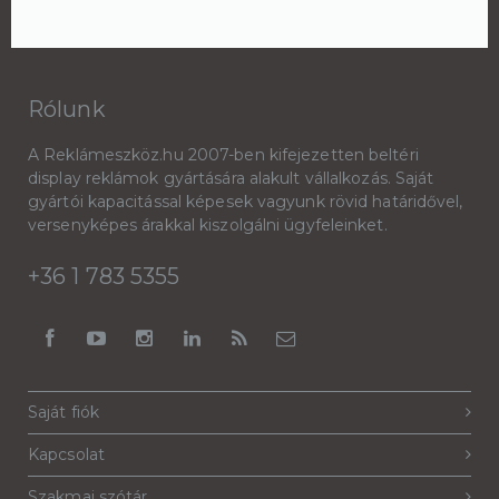
Rólunk
A Reklámeszköz.hu 2007-ben kifejezetten beltéri
display reklámok gyártására alakult vállalkozás. Saját
gyártói kapacitással képesek vagyunk rövid határidővel,
versenyképes árakkal kiszolgálni ügyfeleinket.
+36 1 783 5355
Saját fiók
Kapcsolat
Szakmai szótár