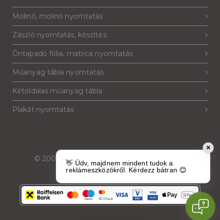
Molinó, molinó nyomtatás
Zászló nyomtatás, készítés
Öntapadó fólia, matrica nyomtatás
Műanyag tábla nyomtatás
Kétoldalas műanyag tábla
Plakát nyomtatás
✕
© 2007-2026
Reklámeszköz.hu
. Minden jog
👋 Üdv, majdnem mindent tudok a
fenntartva.
reklámeszközökről. Kérdezz bátran 😊
Megbízható Üzlet