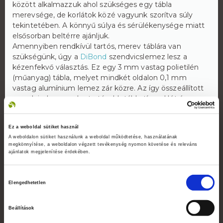
között alkalmazzuk ahol szükséges egy tábla
merevsége, de korlátok közé vagyunk szorítva súly
tekintetében. A könnyű súlya és sérülékenysége miatt
elsősorban beltérre ajánljuk.
Amennyiben rendkívül tartós, merev táblára van
szükségünk, úgy a
DiBond
szendvicslemez lesz a
kézenfekvő választás. Ez egy 3 mm vastag polietilén
(műanyag) tábla, melyet mindkét oldalon 0,1 mm
vastag alumínium lemez zár közre. Az így összeállított
szendvicslemez a legtartósabb tábla típus. Hátránya
talán az árában érhető tetten, mert nemcsak az
alapanyag drága, de a megmunkálás is körülményesebb
Ez a weboldal sütiket használ
mint egy egyszerű műanyag tábla esetében.
A weboldalon sütiket használunk a weboldal működtetése, használatának
Téglalap alakúra vágva vagy formavágással
megkönnyítése, a weboldalon végzett tevékenység nyomon követése és releváns
készüljön?
ajánlatok megjelenítése érdekében.
Legtöbb esetben egyszerűen téglalap formára vágjuk a
táblákat a megadott méretek szerint, de közvetlen
Hozzájárulás
nyomtatás esetén elérhető a formavágás is. Ezt egy
Elengedhetetlen
kiválasztása
speciális marógéppel lehet megvalósítani amihez a
grafikai mellé szükséges még egy vektoros körvonal is.
Beállítások
Ez a körvonal lehet egyszerű kör vagy bonyolultabb