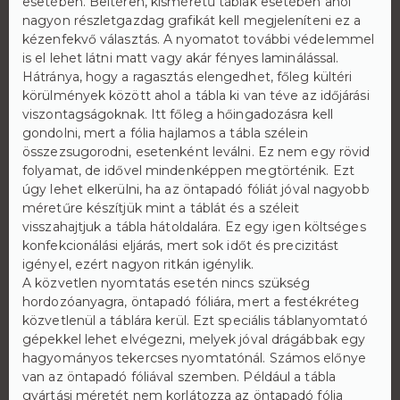
esetében. Beltéren, kisméretű táblák esetében ahol
nagyon részletgazdag grafikát kell megjeleníteni ez a
kézenfekvő választás. A nyomatot további védelemmel
is el lehet látni matt vagy akár fényes laminálással.
Hátránya, hogy a ragasztás elengedhet, főleg kültéri
körülmények között ahol a tábla ki van téve az időjárási
viszontagságoknak. Itt főleg a hőingadozásra kell
gondolni, mert a fólia hajlamos a tábla szélein
összezsugorodni, esetenként leválni. Ez nem egy rövid
folyamat, de idővel mindenképpen megtörténik. Ezt
úgy lehet elkerülni, ha az öntapadó fóliát jóval nagyobb
méretűre készítjük mint a táblát és a széleit
visszahajtjuk a tábla hátoldalára. Ez egy igen költséges
konfekcionálási eljárás, mert sok időt és precizitást
igényel, ezért nagyon ritkán igénylik.
A közvetlen nyomtatás esetén nincs szükség
hordozóanyagra, öntapadó fóliára, mert a festékréteg
közvetlenül a táblára kerül. Ezt speciális táblanyomtató
gépekkel lehet elvégezni, melyek jóval drágábbak egy
hagyományos tekercses nyomtatónál. Számos előnye
van az öntapadó fóliával szemben. Például a tábla
gyártási méretét nem korlátozza az öntapadó fólia