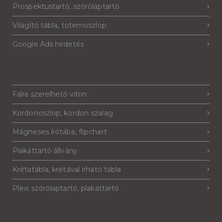
Prospektustartó, szórólaptartó
Világító tábla, totemoszlop
Google Ads hirdetés
Falra szerelhető vitrin
Kordonoszlop, kordon szalag
Mágneses írótába, flipchart
Plakáttartó állvány
Krétatábla, krétával írható tábla
Plexi szórólaptartó, plakáttartó