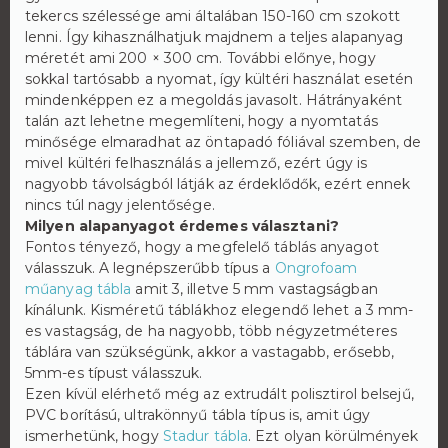
tekercs szélessége ami általában 150-160 cm szokott
lenni. Így kihasználhatjuk majdnem a teljes alapanyag
méretét ami 200 × 300 cm. További előnye, hogy
sokkal tartósabb a nyomat, így kültéri használat esetén
mindenképpen ez a megoldás javasolt. Hátrányaként
talán azt lehetne megemlíteni, hogy a nyomtatás
minősége elmaradhat az öntapadó fóliával szemben, de
mivel kültéri felhasználás a jellemző, ezért úgy is
nagyobb távolságból látják az érdeklődők, ezért ennek
nincs túl nagy jelentősége.
Milyen alapanyagot érdemes választani?
Fontos tényező, hogy a megfelelő táblás anyagot
válasszuk. A legnépszerűbb típus a
Ongrofoam
műanyag tábla
amit 3, illetve 5 mm vastagságban
kínálunk. Kisméretű táblákhoz elegendő lehet a 3 mm-
es vastagság, de ha nagyobb, több négyzetméteres
táblára van szükségünk, akkor a vastagabb, erősebb,
5mm-es típust válasszuk.
Ezen kívül elérhető még az extrudált polisztirol belsejű,
PVC borítású, ultrakönnyű tábla típus is, amit úgy
ismerhetünk, hogy
Stadur tábla
. Ezt olyan körülmények