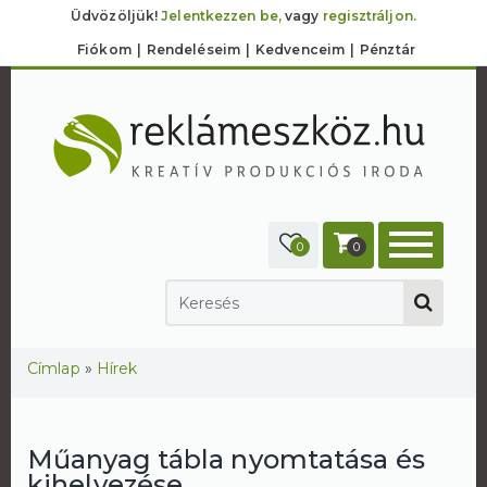
Üdvözöljük!
Jelentkezzen be,
vagy
regisztráljon.
Fiókom
Rendeléseim
Kedvenceim
Pénztár
0
0
Jelenlegi hely
Címlap
»
Hírek
Műanyag tábla nyomtatása és
kihelyezése