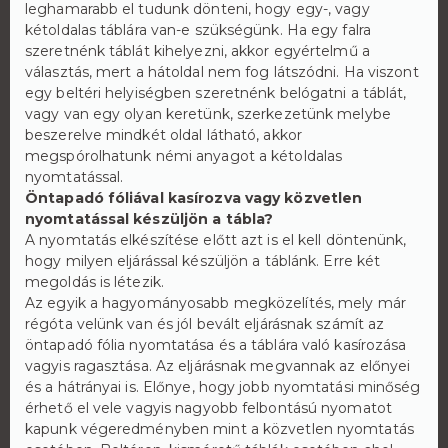
leghamarabb el tudunk dönteni, hogy egy-, vagy
kétoldalas táblára van-e szükségünk. Ha egy falra
szeretnénk táblát kihelyezni, akkor egyértelmű a
választás, mert a hátoldal nem fog látszódni. Ha viszont
egy beltéri helyiségben szeretnénk belógatni a táblát,
vagy van egy olyan keretünk, szerkezetünk melybe
beszerelve mindkét oldal látható, akkor
megspórolhatunk némi anyagot a kétoldalas
nyomtatással.
Öntapadó fóliával kasírozva vagy közvetlen
nyomtatással készüljön a tábla?
A nyomtatás elkészítése előtt azt is el kell döntenünk,
hogy milyen eljárással készüljön a táblánk. Erre két
megoldás is létezik.
Az egyik a hagyományosabb megközelítés, mely már
régóta velünk van és jól bevált eljárásnak számít az
öntapadó fólia nyomtatása és a táblára való kasírozása
vagyis ragasztása. Az eljárásnak megvannak az előnyei
és a hátrányai is. Előnye, hogy jobb nyomtatási minőség
érhető el vele vagyis nagyobb felbontású nyomatot
kapunk végeredményben mint a közvetlen nyomtatás