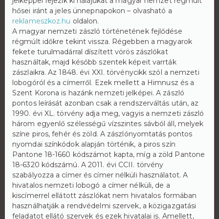
jelképpel fejezik ki hálájukat a magyar nemzet régmúlt
hősei iránt a jeles ünnepnapokon – olvasható a
reklameszkoz.hu
oldalon.
A magyar nemzeti zászló történetének fejlődése
régmúlt időkre tekint vissza. Régebben a magyarok
fekete turulmadárral díszített vörös zászlókat
használtak, majd később szentek képeit varrták
zászlaikra. Az 1848. évi XXI. törvénycikk szól a nemzeti
lobogóról és a címerről. Ezek mellett a Himnusz és a
Szent Korona is hazánk nemzeti jelképei. A zászló
pontos leírását azonban csak a rendszerváltás után, az
1990. évi XL. törvény adja meg, vagyis a nemzeti zászló
három egyenlő szélességű vízszintes sávból áll, melyek
színe piros, fehér és zöld. A zászlónyomtatás pontos
nyomdai színkódok alapján történik, a piros szín
Pantone 18-1660 kódszámot kapta, míg a zöld Pantone
18-6320 kódszámú. A 2011. évi CCII. törvény
szabályozza a címer és címer nélküli használatot. A
hivatalos nemzeti lobogó a címer nélküli, de a
kiscímerrel ellátott zászlókat nem hivatalos formában
használhatják a rendvédelmi szervek, a közigazgatási
feladatot ellátó szervek és ezek hivatalai is. Amellett,