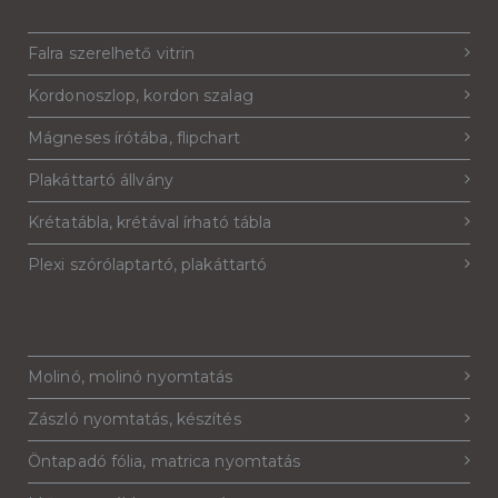
Falra szerelhető vitrin
Kordonoszlop, kordon szalag
Mágneses írótába, flipchart
Plakáttartó állvány
Krétatábla, krétával írható tábla
Plexi szórólaptartó, plakáttartó
Molinó, molinó nyomtatás
Zászló nyomtatás, készítés
Öntapadó fólia, matrica nyomtatás