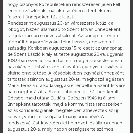
hogy bizonyos középületeken rendszeresen jelen kell
lennie a zászlónak, mások esetében a fentiekben
felsorolt ünnepeken tűzik ki azt.
Rendszerint augusztus 20-án városszerte kitűzik a
lobogót, hiszen államalapító Szent István ünnepeként
tartjuk számon e neves alkalmat. Az ünnep története
régmúlt hagyományokra tekint vissza, egészen a 11.
századig. Korábban augusztus 15-re esett az ünnepnap,
de Szent László király át tette augusztus 20-ra, ugyanis
1083-ban ezen a napon történt meg a székesfehérvári
bazilikában I. István szentté avatása, vagyis relikviáinak
oltárra emeltetése. A későbbiekben egyházi ünnepként
tartották számon augusztus 20-át, méghozzá egészen
Mária Terézia uralkodásáig, aki elrendelte a Szent István-
nap megtartását, a Szent Jobb pedig 1771-ben került
Bécsbe, majd utána Budára. Egészen 1945-ig állami
ünnepként tartották, majd a kommunista rendszerben
az akkori ideológiának megfelelően átnevezték az új
kenyér, valamint az új alkotmány ünnepévé. A
rendszerváltást követően lett nemzeti és állami ünnep
augusztus 20-a, mely napon országszerte számos