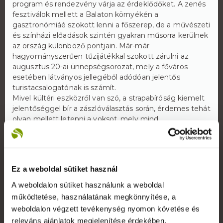
program és rendezvény várja az érdeklődőket. A zenés
fesztiválok mellett a Balaton környékén a
gasztronómiáé szokott lenni a főszerep, de a művészeti
és színházi előadások szintén gyakran műsorra kerülnek
az ország különböző pontjain. Már-már
hagyományszerűen tűzijátékkal szokott zárulni az
augusztus 20-ai ünnepségsorozat, mely a főváros
esetében látványos jellegéből adódóan jelentős
turistacsalogatónak is számít.
Mivel kültéri eszközről van szó, a strapabíróság kiemelt
jelentőséggel bír a zászlóválasztás során, érdemes tehát
olyan mellett letenni a voksot, mely mind
anyaghasználatát, mind felületi kialakítását illetően
kimagasló színvonalat képvisel. Az esőnek, szélnek,
vagy az elmúlt évek kiszámíthatatlan időjárását tekintve
akár a jégesőnek is ellenálló nemzeti zászlót érdemes
Ez a weboldal sütiket használ
választani, amely alkalmas arra, hogy hosszú éveken át
szolgálja a rá szabott feladatot nemzeti ünnepeink
A weboldalon sütiket használunk a weboldal
alkalmával. A szükséges zászlót akár online is meg lehet
működtetése, használatának megkönnyítése, a
rendelni, kényelmesen otthonából bármilyen méretben.
weboldalon végzett tevékenység nyomon követése és
Az internetes vásárlás kényelmét kihasználva adható le
releváns ajánlatok megjelenítése érdekében.