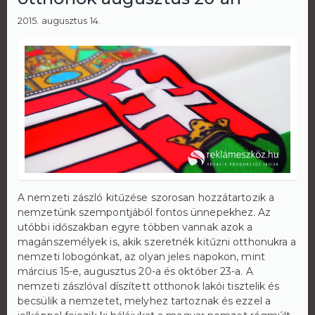
2015. augusztus 14.
A nemzeti zászló kitűzése szorosan hozzátartozik a
nemzetünk szempontjából fontos ünnepekhez. Az
utóbbi időszakban egyre többen vannak azok a
magánszemélyek is, akik szeretnék kitűzni otthonukra a
nemzeti lobogónkat, az olyan jeles napokon, mint
március 15-e, augusztus 20-a és október 23-a. A
nemzeti zászlóval díszített otthonok lakói tisztelik és
becsülik a nemzetet, melyhez tartoznak és ezzel a