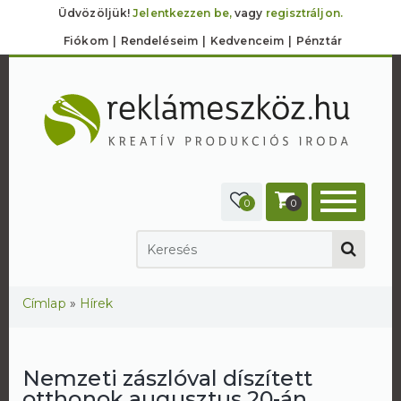
Üdvözöljük!
Jelentkezzen be,
vagy
regisztráljon.
Fiókom
Rendeléseim
Kedvenceim
Pénztár
0
0
Jelenlegi hely
Címlap
»
Hírek
Nemzeti zászlóval díszített
otthonok augusztus 20-án