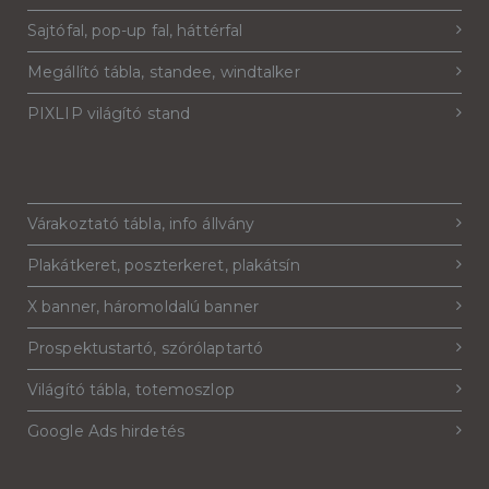
Sajtófal, pop-up fal, háttérfal
Megállító tábla, standee, windtalker
PIXLIP világító stand
Várakoztató tábla, info állvány
Plakátkeret, poszterkeret, plakátsín
X banner, háromoldalú banner
Prospektustartó, szórólaptartó
Világító tábla, totemoszlop
Google Ads hirdetés