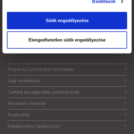
Beállítások
Kapcsolat
Szakmai szótár
Sütik engedélyezése
Garanciális feltételek
Alkalmazott nyomdai technológiák
Elengedhetetlen sütik engedélyezése
Mi az a süti?
Általános Szerződési Feltételek
Jogi nyilatkozat
Grafikai anyagleadás, paraméterek
Rendelés menete
Áruátvétel
Adatkezelési tájékoztató