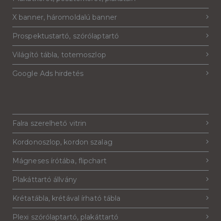
X banner, háromoldalú banner
Prospektustartó, szórólaptartó
Világító tábla, totemoszlop
Google Ads hirdetés
Falra szerelhető vitrin
Kordonoszlop, kordon szalag
Mágneses írótába, flipchart
Plakáttartó állvány
Krétatábla, krétával írható tábla
Plexi szórólaptartó, plakáttartó