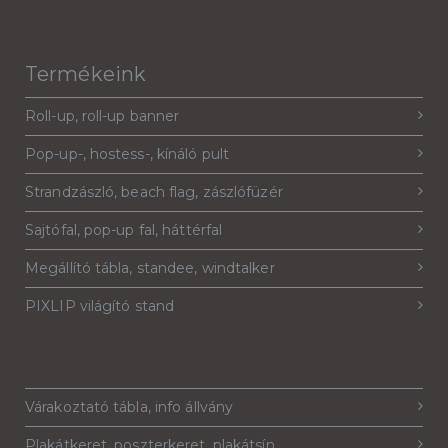
Termékeink
Roll-up, roll-up banner
Pop-up-, hostess-, kínáló pult
Strandzászló, beach flag, zászlófüzér
Sajtófal, pop-up fal, háttérfal
Megállító tábla, standee, windtalker
PIXLIP világító stand
Várakoztató tábla, info állvány
Plakátkeret, poszterkeret, plakátsín