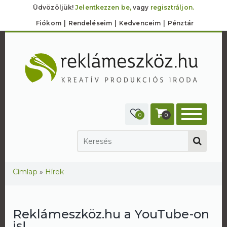
Üdvözöljük!
Jelentkezzen be,
vagy
regisztráljon.
Fiókom
Rendeléseim
Kedvenceim
Pénztár
0
0
Jelenlegi hely
Címlap
»
Hírek
Reklámeszköz.hu a YouTube-on
is!