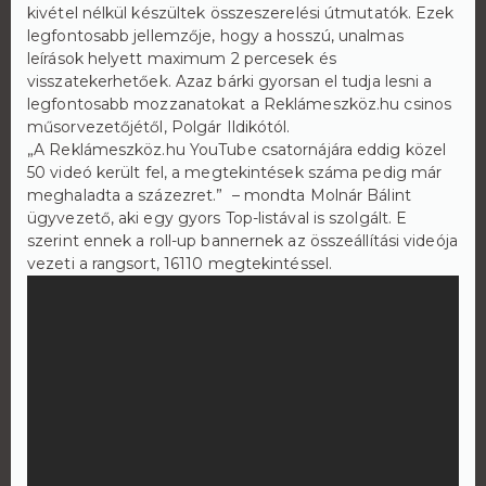
kivétel nélkül készültek összeszerelési útmutatók. Ezek
legfontosabb jellemzője, hogy a hosszú, unalmas
leírások helyett maximum 2 percesek és
visszatekerhetőek. Azaz bárki gyorsan el tudja lesni a
legfontosabb mozzanatokat a Reklámeszköz.hu csinos
műsorvezetőjétől, Polgár Ildikótól.
„A Reklámeszköz.hu YouTube csatornájára eddig közel
50 videó került fel, a megtekintések száma pedig már
meghaladta a százezret.” – mondta Molnár Bálint
ügyvezető, aki egy gyors Top-listával is szolgált. E
szerint ennek a roll-up bannernek az összeállítási videója
vezeti a rangsort, 16110 megtekintéssel.