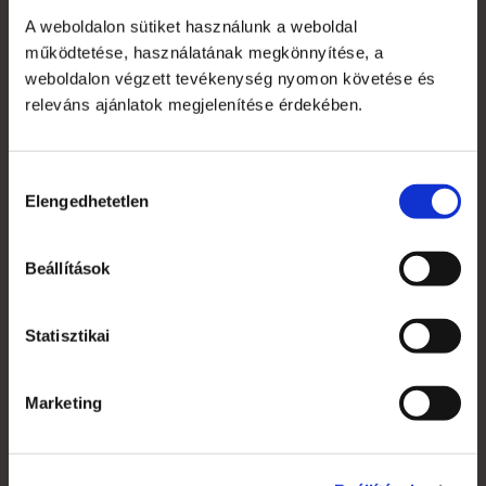
A weboldalon sütiket használunk a weboldal
működtetése, használatának megkönnyítése, a
weboldalon végzett tevékenység nyomon követése és
releváns ajánlatok megjelenítése érdekében.
Rólunk
Hozzájárulás
Elengedhetetlen
kiválasztása
A Reklámeszköz.hu 2007-ben kifejezetten beltéri
display reklámok gyártására alakult vállalkozás. Saját
gyártói kapacitással képesek vagyunk rövid határidővel,
Beállítások
versenyképes árakkal kiszolgálni ügyfeleinket.
+36 1 783 5355
Statisztikai
Marketing
Saját fiók