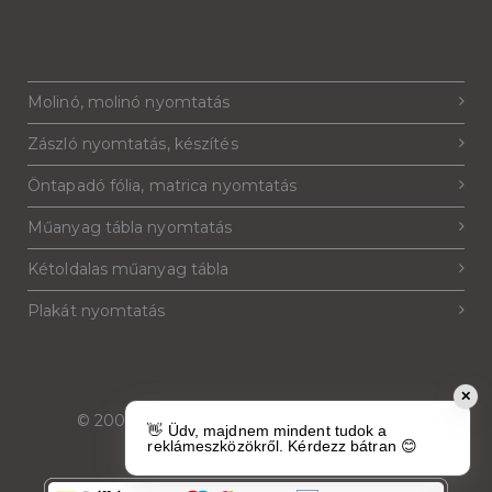
Molinó, molinó nyomtatás
Zászló nyomtatás, készítés
Öntapadó fólia, matrica nyomtatás
Műanyag tábla nyomtatás
Kétoldalas műanyag tábla
Plakát nyomtatás
✕
© 2007-2026
Reklámeszköz.hu
. Minden jog
👋 Üdv, majdnem mindent tudok a
fenntartva.
reklámeszközökről. Kérdezz bátran 😊