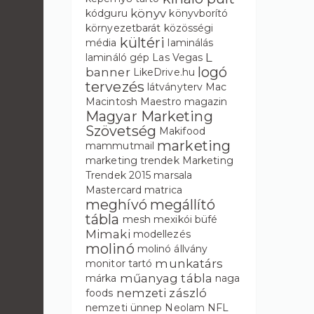
könyv
kódguru
könyvborító
környezetbarát
közösségi
kültéri
média
laminálás
L
lamináló gép
Las Vegas
logó
banner
LikeDrive.hu
tervezés
látványterv
Mac
Macintosh
Maestro
magazin
Magyar Marketing
Szövetség
Makifood
marketing
mammutmail
marketing trendek
Marketing
Trendek 2015
marsala
Mastercard
matrica
meghívó
megállító
tábla
mesh
mexikói büfé
Mimaki
modellezés
molinó
molinó állvány
munkatárs
monitor tartó
műanyag tábla
márka
naga
nemzeti zászló
foods
nemzeti ünnep
Neolam
NFL