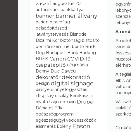
zászló
augusztus 20
egyarán
autóreklám
bankkártya
lebonyo
banner állvány
banner
szerszá
barion
beachflag
lebonyol
belsőépítészeti
A rend
látványtervezés
Bisnode
Bizalmi Kör
biztonság
biztosító
Amellet
bor női szemmel
borító
Bud-
vannak 
Dog
Budapest Bank
Buddog
összesz
Canon
COVID-19
BUÉK
huzatok
csapatépítő
cégmárka
elérhet
Danny Blue
Dawcul
A tégla
dekoráció
dekoratőr
elbír. 
digital signage
design
változa
dinnye
dinnyefogyasztás
mennyis
display
display kerekasztal
Drupal
Választ
divat
dizájn
domain
kialakí
Dánia
díj
Effie
szerkez
egészségprogram
egészségügyi védőeszközök
Epson
elismerés
Eplény
Címkék