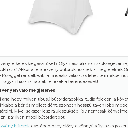
ényre keres kiegészítőket? Olyan asztalra van szüksége, amely
ukható? Akkor a rendezvény bútorok lesznek a megfelelőek Ön
etőséggel rendelkezik, ami ideális választás lehet termékbemut
 hogyan használhatóak fel ezek a berendezések!
vényen való megjelenés
i arra, hogy milyen típusú bútordarabokkal tudja feldobni a kö
inkább a bérlés mellett dönt, azonban hosszú távon jobb mego
rolni. Mivel sokszor lesz rájuk szükség, így nemcsak kényel
zni pár ilyen mobil bútordarabot.
ezvény bútorok
esetében nagy előny a könnyű súly, az egyszerű sz