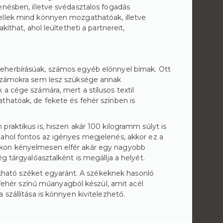
enésben, illetve svédasztalos fogadás
ellek mind könnyen mozgathatóak, illetve
íthat, ahol leültetheti a partnereit,
eherbírásúak, számos egyéb előnnyel bírnak. Ott
erszámokra sem lesz szüksége annak
a cége számára, mert a stílusos textil
thatóak, de fekete és fehér színben is
raktikus is, hiszen akár 100 kilogramm súlyt is
 ahol fontos az igényes megjelenés, akkor ez a
okon kényelmesen elfér akár egy nagyobb
g tárgyalóasztalként is megállja a helyét.
sukható széket egyaránt. A székeknek hasonló
, fehér színű műanyagból készül, amit acél
szállítása is könnyen kivitelezhető.