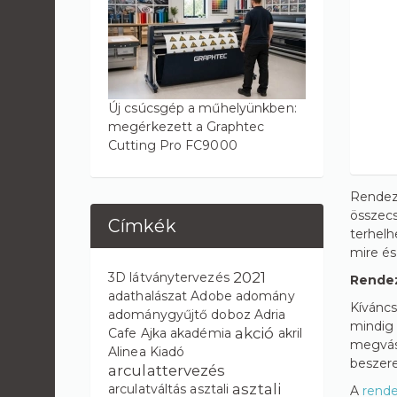
Új csúcsgép a műhelyünkben:
megérkezett a Graphtec
Cutting Pro FC9000
Rendezv
összecs
Címkék
terhelh
mire és
2021
3D látványtervezés
Rendez
adathalászat
Adobe
adomány
Kíváncs
adománygyűjtő doboz
Adria
mindig 
akció
Cafe
Ajka
akadémia
akril
megvásá
Alinea Kiadó
beszere
arculattervezés
asztali
arculatváltás
asztali
A
rend