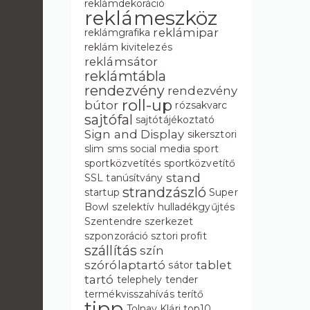
reklámdekoráció
reklámeszköz
reklámipar
reklámgrafika
reklám kivitelezés
reklámsátor
reklámtábla
rendezvény
rendezvény
roll-up
bútor
rózsakvarc
sajtófal
sajtótájékoztató
Sign and Display
sikersztori
slim
sms
social media
sport
sportközvetítés
sportközvetítő
stand
SSL tanúsítvány
strandzászló
startup
Super
Bowl
szelektív hulladékgyűjtés
Szentendre
szerkezet
szponzoráció
sztori profit
szállítás
szín
szórólaptartó
tablet
sátor
tartó
telephely
tender
termékvisszahívás
terítő
tipp
Tolnay Klári
top10