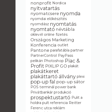
nonprofit
Nordica
nyitvatartás
nyomda
nyomatcsere
nyomdai előkészítés
nyomtatás
nyomdász
nyomtató
névtábla
oklevél
online fizetés
Országos Marketing
Konferencia
outlet
Pantone
parafatábla
partner
PartnerControl
PayPass
Piac &
pelikán
Photoshop
Profit
PIXLIP GO
plakát
plakátkeret
plakáttartó állvány
plexi
pop-up fal
pop-up sátor
POS terminál
power bank
Privátbankár
produkció
prospektustartó
Pulit a
holdra
pult
referencia
Reitter
Ferenc utca
reklám