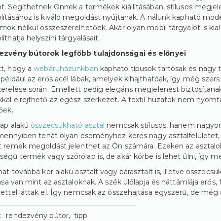
t. Segíthetnek Önnek a termékek kiállításában, stílusos megjel
lításához is kiváló megoldást nyújtanak. A nálunk kapható mod
mok nélkül összeszerelhetőek. Akár olyan mobil tárgyalót is kialak
íthatja helyszíni tárgyalásait.
ezvény bútorok legfőbb tulajdonságai és előnyei
t, hogy a
webáruházunkban
kapható típusok tartósak és nagy t
például az erős acél lábak, amelyek kihajthatóak, így még sz
erelése során. Emellett pedig elegáns megjelenést biztosítanak 
kal elrejthető az egész szerkezet. A textil huzatok nem nyomta
őek.
lap alakú
összecsukható asztal
nemcsak stílusos, hanem nagyon p
Amennyiben tehát olyan eseményhez keres nagy asztalfelületet,
t remek megoldást jelenthet az Ön számára. Ezeken az asztal
égű termék vagy szórólap is, de akár körbe is lehet ülni, így mé
hat továbbá kör alakú asztalt vagy bárasztalt is, illetve összec
tása van mint az asztaloknak. A szék ülőlapja és háttámlája erős
ettel láttak el. Így nemcsak az összehajtása egyszerű, de még a 
:
rendezvény bútor
tipp