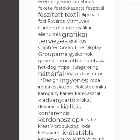
esemény
expo
Facebook
fekete
festékkazetta
fesztivál
feszített textil
flipchart
foci
Fővárosi Vízművek
Gardena
Google
grafikai
grafikai
ellenőrzés
tervezés
grafikus
Graphtec
Green Line Display
Groupama
gyakornok
gálaest
home office
hordtáska
hot-dog
https
Hungaroring
háttérfal
hóásás
Illustrator
ingyenes
InDesign
iroda
irodai eszközök
jelöléstechnika
kampány
karrier
kerekasztal
kiadványtartó
kirakat
kiállítás
dekoráció
konferencia
kordonoszlop
kreatív
kreatív produkciós iroda
krétatábla
krétakeret
kínáló pult
képernyő tartó