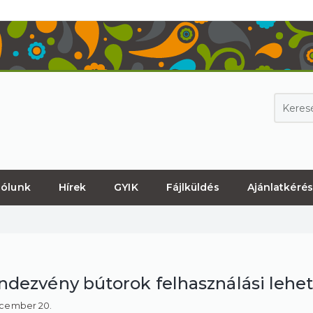
ólunk
Hírek
GYIK
Fájlküldés
Ajánlatkérés
ndezvény bútorok felhasználási lehe
ecember 20.