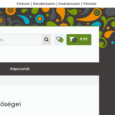
Fiókom
Rendeléseim
Kedvenceim
Pénztár
0 Ft
0
0
Kapcsolat
tőségei