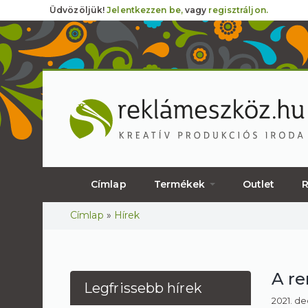
Üdvözöljük!
Jelentkezzen be,
vagy
regisztráljon.
Címlap
Termékek
Outlet
R
Jelenlegi hely
Címlap
»
Hírek
A re
Legfrissebb hírek
2021. d