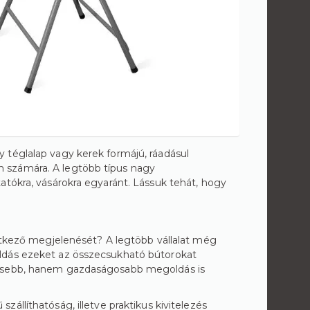
 téglalap vagy kerek formájú, ráadásul
 számára. A legtöbb típus nagy
atókra, vásárokra egyaránt. Lássuk tehát, hogy
vetkező megjelenését? A legtöbb vállalat még
ldás ezeket az összecsukható bútorokat
mesebb, hanem gazdaságosabb megoldás is
állíthatóság, illetve praktikus kivitelezés