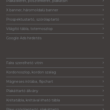
Plakátkeret, poszterkeret, plakátsín
X banner, háromoldalú banner
Prospektustartó, szórólaptartó
Világító tábla, totemoszlop
Google Ads hirdetés
Falra szerelhető vitrin
Kordonoszlop, kordon szalag
Mágneses írótába, flipchart
Plakáttartó állvány
Krétatábla, krétával írható tábla
Plexi szórólaptartó, plakáttartó