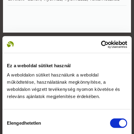
Rólunk
A Reklámeszköz.hu 2007-ben kifejezetten beltéri
Ez a weboldal sütiket használ
display reklámok gyártására alakult vállalkozás. Saját
gyártói kapacitással képesek vagyunk rövid határidővel,
A weboldalon sütiket használunk a weboldal
versenyképes árakkal kiszolgálni ügyfeleinket.
működtetése, használatának megkönnyítése, a
weboldalon végzett tevékenység nyomon követése és
+36 1 783 5355
releváns ajánlatok megjelenítése érdekében.
Hozzájárulás
Elengedhetetlen
kiválasztása
Saját fiók