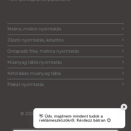
Molinó, molinó nyomtatás
Zászló nyomtatás, készítés
Öntapadó fólia, matrica nyomtatás
Műanyag tábla nyomtatás
Kétoldalas műanyag tábla
Plakát nyomtatás
✕
© 2007-2026
Reklámeszköz.hu
. Minden jog
👋 Üdv, majdnem mindent tudok a
fenntartva.
reklámeszközökről. Kérdezz bátran 😊