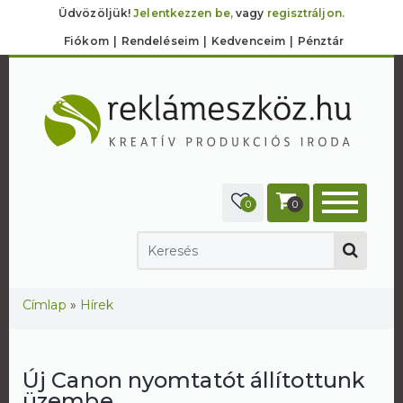
Üdvözöljük!
Jelentkezzen be,
vagy
regisztráljon.
Fiókom
Rendeléseim
Kedvenceim
Pénztár
0
0
Jelenlegi hely
Címlap
»
Hírek
Új Canon nyomtatót állítottunk
üzembe