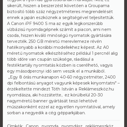
sikerült, hiszen a beszerzést követően a Groupama
biztosító több száz négyzetméteres megrendelését
ennek a japán eszköznek a segítségével teljesítettük.
A Canon iPF 9400 S ma az egyik legkorszerűbb
vízbázisú nyomdagépnek számít a piacon, ami nem
csoda, hiszen kiváló minőségű nyomatok gyártására
tervezték. 250 GB méretű merevlemeze révén
hatékonyabb a korábbi modellekhez képest. Az A0
méretű nyomatok elkészítéséhez például 1 percnél alig
több időre van csupán szüksége, ráadásul a
festéktartály nyomtatás közben is cserélhető, vagyis
egy másodpercnyi idő sem veszik el a munkából.
„Egy 8 órás munkanapon 40-60 négyzetméter, 2400
dpi felbontású anyagot vagyunk képesek kinyomtatni" –
érzékeltette mindezt Tóth István a Reklámeszköz.hu
nyomdásza, aki hozzátette, ez körülbelül 20-30
nagyméretű banner gyártását teszi lehetővé
műszakonként ezzel az egyetlen nyomtatóval, amely
sorban a negyedik a cég gépparkjában.
Címkék:
Canon
nyomda
nyomdász
reklámeszköz