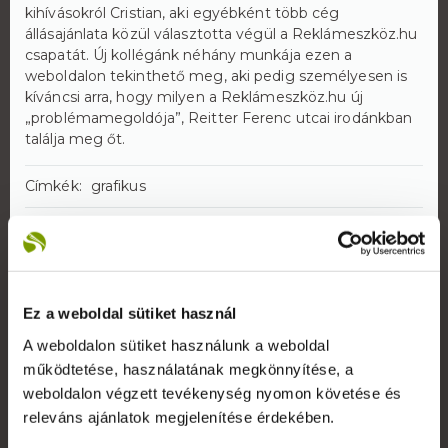
kihívásokról Cristian, aki egyébként több cég
állásajánlata közül választotta végül a Reklámeszköz.hu
csapatát. Új kollégánk néhány munkája ezen a
weboldalon tekinthető meg, aki pedig személyesen is
kíváncsi arra, hogy milyen a Reklámeszköz.hu új
„problémamegoldója”, Reitter Ferenc utcai irodánkban
találja meg őt.
Címkék:
grafikus
Ez a weboldal sütiket használ
A weboldalon sütiket használunk a weboldal
Rólunk
működtetése, használatának megkönnyítése, a
weboldalon végzett tevékenység nyomon követése és
A Reklámeszköz.hu 2007-ben kifejezetten beltéri
display reklámok gyártására alakult vállalkozás. Saját
releváns ajánlatok megjelenítése érdekében.
gyártói kapacitással képesek vagyunk rövid határidővel,