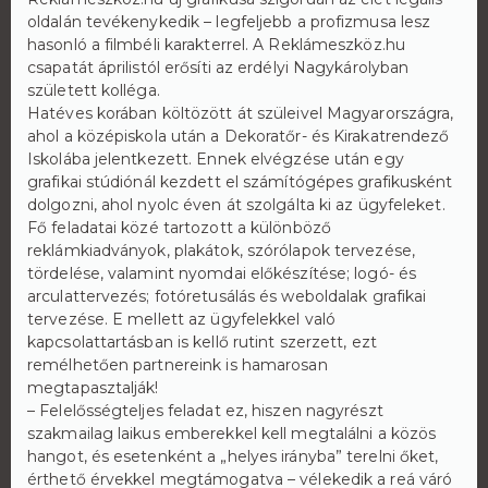
oldalán tevékenykedik – legfeljebb a profizmusa lesz
hasonló a filmbéli karakterrel. A Reklámeszköz.hu
csapatát áprilistól erősíti az erdélyi Nagykárolyban
született kolléga.
Hatéves korában költözött át szüleivel Magyarországra,
ahol a középiskola után a Dekoratőr- és Kirakatrendező
Iskolába jelentkezett. Ennek elvégzése után egy
grafikai stúdiónál kezdett el számítógépes grafikusként
dolgozni, ahol nyolc éven át szolgálta ki az ügyfeleket.
Fő feladatai közé tartozott a különböző
reklámkiadványok, plakátok, szórólapok tervezése,
tördelése, valamint nyomdai előkészítése; logó- és
arculattervezés; fotóretusálás és weboldalak grafikai
tervezése. E mellett az ügyfelekkel való
kapcsolattartásban is kellő rutint szerzett, ezt
remélhetően partnereink is hamarosan
megtapasztalják!
– Felelősségteljes feladat ez, hiszen nagyrészt
szakmailag laikus emberekkel kell megtalálni a közös
hangot, és esetenként a „helyes irányba” terelni őket,
érthető érvekkel megtámogatva – vélekedik a reá váró