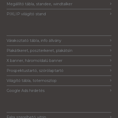
Megállító tábla, standee, windtalker
PIXLIP világító stand
Várakoztató tábla, info állvány
Plakátkeret, poszterkeret, plakátsín
X banner, háromoldalú banner
Prospektustartó, szórólaptartó
Világító tábla, totemoszlop
Google Ads hirdetés
Falra szerelhető vitrin