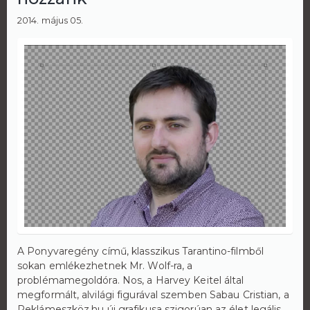
2014. május 05.
A Ponyvaregény című, klasszikus Tarantino-filmből
sokan emlékezhetnek Mr. Wolf-ra, a
problémamegoldóra. Nos, a Harvey Keitel által
megformált, alvilági figurával szemben Sabau Cristian, a
Reklámeszköz.hu új grafikusa szigorúan az élet legális