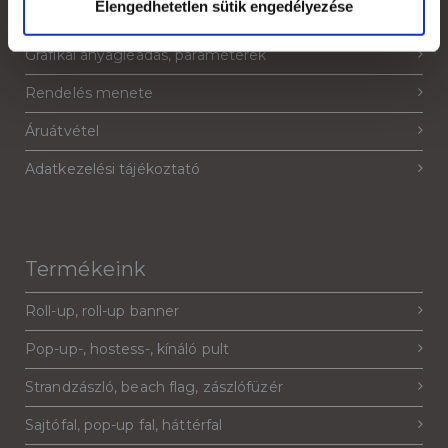
Elengedhetetlen sütik engedélyezése
Jogi nyilatkozat
Grafikai anyagleadás, paraméterek
Rendelés menete
Áruátvétel
Adatkezelési tájékoztató
Termékeink
Roll-up, roll-up banner
Pop-up-, hostess-, kínáló pult
Strandzászló, beach flag, zászlófüzér
Sajtófal, pop-up fal, háttérfal