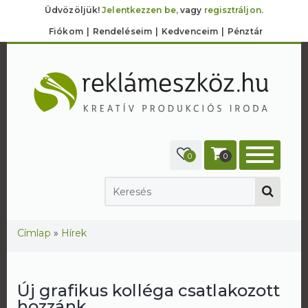
Üdvözöljük!
Jelentkezzen be,
vagy
regisztráljon.
Fiókom
Rendeléseim
Kedvenceim
Pénztár
0
0
Jelenlegi hely
Címlap
»
Hírek
Új grafikus kolléga csatlakozott
hozzánk