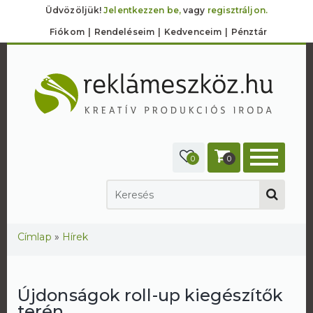
Üdvözöljük!
Jelentkezzen be,
vagy
regisztráljon.
Fiókom
Rendeléseim
Kedvenceim
Pénztár
0
0
Jelenlegi hely
Címlap
»
Hírek
Újdonságok roll-up kiegészítők
terén