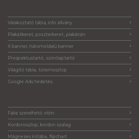
Várakoztató tábla, info állvány
Plakátkeret, poszterkeret, plakátsín
X banner, háromoldalú banner
Prospektustartó, szórólaptartó
Világító tábla, totemoszlop
Google Ads hirdetés
Falra szerelhető vitrin
Kordonoszlop, kordon szalag
Mágneses írótába, flipchart