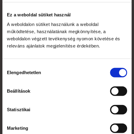
Tekintse meg termékkínálatunkat ezekről a hasznos
kiegészítőkből:
tovább a wobbler termékhez
Ez a weboldal sütiket használ
A weboldalon sütiket használunk a weboldal
Címkék:
roll-up
szórólaptartó
wobbler
reklámeszköz
működtetése, használatának megkönnyítése, a
weboldalon végzett tevékenység nyomon követése és
releváns ajánlatok megjelenítése érdekében.
Hozzájárulás
Elengedhetetlen
kiválasztása
Rólunk
Beállítások
A Reklámeszköz.hu 2007-ben kifejezetten beltéri
display reklámok gyártására alakult vállalkozás. Saját
gyártói kapacitással képesek vagyunk rövid határidővel,
Statisztikai
versenyképes árakkal kiszolgálni ügyfeleinket.
+36 1 783 5355
Marketing