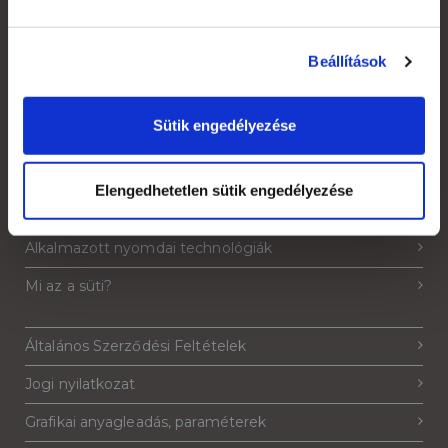
Beállítások
Saját fiók
Sütik engedélyezése
Kapcsolat
Szakmai szótár
Elengedhetetlen sütik engedélyezése
Garanciális feltételek
Alkalmazott nyomdai technológiák
Mi az a süti?
Általános Szerződési Feltételek
Jogi nyilatkozat
Grafikai anyagleadás, paraméterek