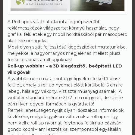
A Roll-upok vitathatatlanul a legnépszerűbb
reklámeszközök világszerte: könnyű használat, nagy
grafikai felületek egy mobil hordtáskából pár másodperc
alatt kicsomagolva.
Most olyan saját fejlesztésű kiegészítőket mutatunk be,
melyekkel a hagyományos megjelenés mellett plusz
funkciót adnak a roll-upjuknak!
Roll-up wobbler – a 3D kiegészítő , beépített LED
villogóval!
A wobbler nem más, mint egy figyelemfelkeltő plusz
felület, amely a roll-up nyomat előtt körülbelül 5 cm-re
lebeg, hála egy vékony, víztiszta műanyag szárnak. A
wobbler standard mérete 21x21 cm négyzet, de szinte
bármilyen egyedi formában is gyártható!
Remek lehetőséget nyújt olyan időszakos információk
közlésére, melyek gyakran változnak a roll-upon, így
nem kell a roll-up nyomat folytonos felülmatricázásán
gondolkodni – ami esztétikai szempontból egyáltalán