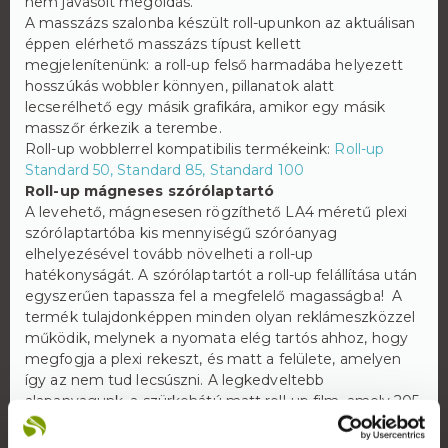
nem javasolt megoldás.
A masszázs szalonba készült roll-upunkon az aktuálisan
éppen elérhető masszázs típust kellett
megjelenítenünk: a roll-up felső harmadába helyezett
hosszúkás wobbler könnyen, pillanatok alatt
lecserélhető egy másik grafikára, amikor egy másik
masszőr érkezik a terembe.
Roll-up wobblerrel kompatibilis termékeink:
Roll-up
Standard 50, Standard 85, Standard 100
Roll-up mágneses szórólaptartó
A levehető, mágnesesen rögzíthető LA4 méretű plexi
szórólaptartóba kis mennyiségű szóróanyag
elhelyezésével tovább növelheti a roll-up
hatékonyságát. A szórólaptartót a roll-up felállítása után
egyszerűen tapassza fel a megfelelő magasságba! A
termék tulajdonképpen minden olyan reklámeszközzel
működik, melynek a nyomata elég tartós ahhoz, hogy
megfogja a plexi rekeszt, és matt a felülete, amelyen
így az nem tud lecsúszni. A legkedveltebb
alapanyagunk, a szürkehátú matt roll-up film, amely 205
mic vastagságával tökéletesen megtartja a
szórólaptartót.