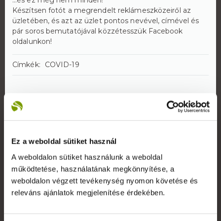
…és ez még nem minden!
Készítsen fotót a megrendelt reklámeszközeiről az
üzletében, és azt az üzlet pontos nevével, címével és
pár soros bemutatójával közzétesszük Facebook
oldalunkon!
Címkék:
COVID-19
Ez a weboldal sütiket használ
Rólunk
A weboldalon sütiket használunk a weboldal
A Reklámeszköz.hu 2007-ben kifejezetten beltéri
működtetése, használatának megkönnyítése, a
display reklámok gyártására alakult vállalkozás. Saját
weboldalon végzett tevékenység nyomon követése és
gyártói kapacitással képesek vagyunk rövid határidővel,
releváns ajánlatok megjelenítése érdekében.
versenyképes árakkal kiszolgálni ügyfeleinket.