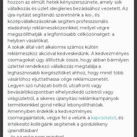
hozzon az elmúlt hetek kényszerszünete, amely sok
vállalkozás és üzlet ideiglenes bezárásához vezetett. Az
újra-nyitást segítendő szeretnénk a kis-, és
középvállalkozásoknak segíteni professzionális
eladáshelyi reklámeszközeinkkel, mellyel végre
megszólíthatják a legfontosabb célközönséget: a
helyben vásárlókat.
A sokak által várt alkalomra számos kültéri
reklámeszköz akcióval kedveskedünk. A kedvezményes
csomagokat úgy állítottuk össze, hogy abban bármilyen
üzlettel rendelkező vállalkozás megtalálja a
leghasznosabb kiegészítőket ahhoz, hogy minél több
vásárlóhoz eljuttathassa cége reklámüzenetét.
Legyen szó ruházati boltról, utcafronti vagy
bevásárlóközpontban elhelyezkedő üzletről vagy
virágüzletről, a sikeres újranyitási reklámkampányok
termékeinkkel gond nélkül lebonyolíthatóak.
Amennyiben érdeklik a kedvezményes
csomagajánlatok, vegye fel a velünk a
kapcsolatot
, és
értékesítő kollégáink segítenek a gördülékeny
újraindításban!