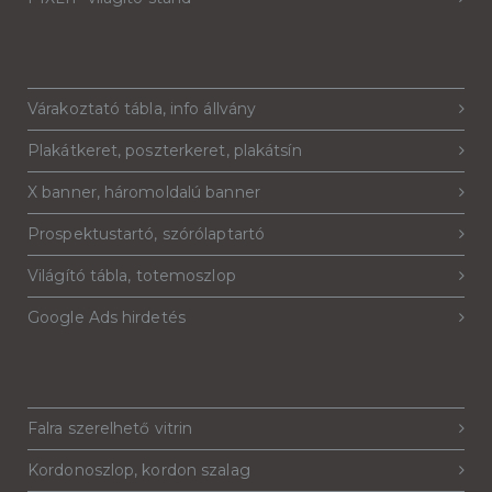
Várakoztató tábla, info állvány
Plakátkeret, poszterkeret, plakátsín
X banner, háromoldalú banner
Prospektustartó, szórólaptartó
Világító tábla, totemoszlop
Google Ads hirdetés
Falra szerelhető vitrin
Kordonoszlop, kordon szalag