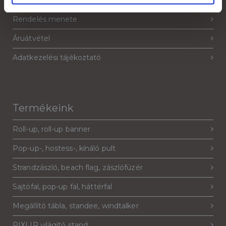
Grafikai anyagleadás, paraméterek
Rendelés menete
Áruátvétel
Adatkezelési tájékoztató
Termékeink
Roll-up, roll-up banner
Pop-up-, hostess-, kínáló pult
Strandzászló, beach flag, zászlófüzér
Sajtófal, pop-up fal, háttérfal
Megállító tábla, standee, windtalker
PIXLIP világító stand