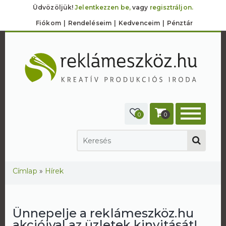
Üdvözöljük!
Jelentkezzen be,
vagy
regisztráljon.
Fiókom
Rendeléseim
Kedvenceim
Pénztár
0
0
Jelenlegi hely
Címlap
»
Hírek
Ünnepelje a reklámeszköz.hu
akcióival az üzletek kinyitását!