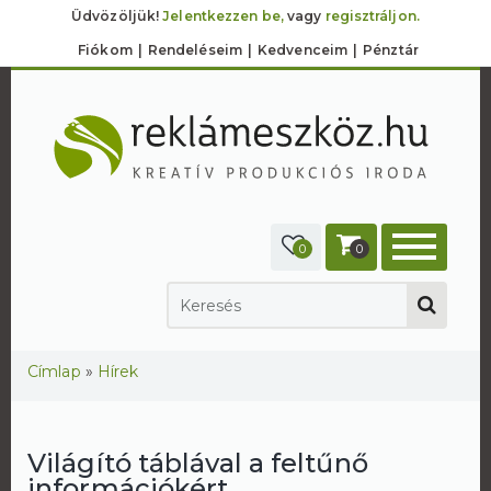
Üdvözöljük!
Jelentkezzen be,
vagy
regisztráljon.
Fiókom
Rendeléseim
Kedvenceim
Pénztár
0
0
Jelenlegi hely
Címlap
»
Hírek
Világító táblával a feltűnő
információkért