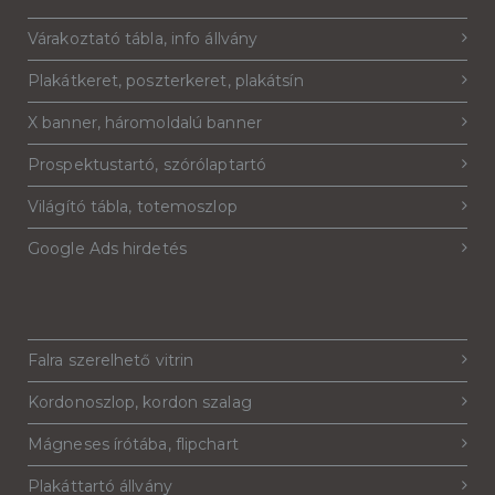
Várakoztató tábla, info állvány
Plakátkeret, poszterkeret, plakátsín
X banner, háromoldalú banner
Prospektustartó, szórólaptartó
Világító tábla, totemoszlop
Google Ads hirdetés
Falra szerelhető vitrin
Kordonoszlop, kordon szalag
Mágneses írótába, flipchart
Plakáttartó állvány