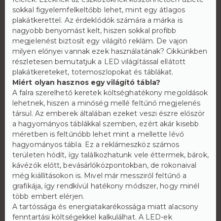
sokkal figyelemfelkeltőbb lehet, mint egy átlagos
plakátkerettel. Az érdeklődők számára a márka is
nagyobb benyomást kelt, hiszen sokkal profibb
megjelenést biztosít egy világító reklám. De vajon
milyen előnyei vannak ezek használatának? Cikkünkben
részletesen bemutatjuk a LED világítással ellátott
plakátkereteket, totemoszlopokat és táblákat.
Miért olyan hasznos egy világító tábla?
A falra szerelhető keretek költséghatékony megoldások
lehetnek, hiszen a minőség mellé feltűnő megjelenés
társul. Az emberek általában ezeket veszi észre először
a hagyományos táblákkal szemben, ezért akár kisebb
méretben is feltűnőbb lehet mint a mellette lévő
hagyományos tábla. Ez a reklámeszköz számos
területen hódít, így találkozhatunk vele éttermek, bárok,
kávézók előtt, bevásárlóközpontokban, de rokonaival
még kiállításokon is. Mivel már messziről feltűnő a
grafikája, így rendkívül hatékony módszer, hogy minél
több embert elérjen.
A tartóssága és energiatakarékossága miatt alacsony
fenntartási költségekkel kalkulálhat. A LED-ek