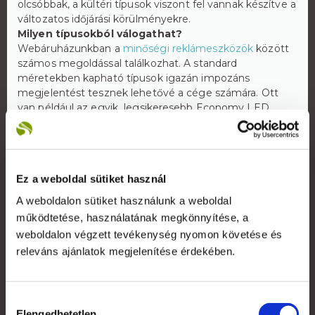
olcsóbbak, a kültéri típusok viszont fel vannak készítve a
változatos időjárási körülményekre.
Milyen típusokból válogathat?
Webáruházunkban a
minőségi reklámeszközök
között
számos megoldással találkozhat. A standard
méretekben kapható típusok igazán impozáns
megjelentést tesznek lehetővé a cége számára. Ott
van például az egyik legsikeresebb Economy LED
világító plakátkeret
ami egyoldalas megjelenést biztosít
kedvező áron. A hagyományos LED világító plakátkeret
pedig kétoldalas kivitelben is elérhető, de
természetesen válogathat a rendkívül egyedi kétoldalas
Ez a weboldal sütiket használ
totemoszlopok közül is. Bármelyiket is választja, a
plakátok pillanatok alatt kicserélhetőek benne, amihez
A weboldalon sütiket használunk a weboldal
szerszámokra se lesz szüksége. Ahogy a hagyományos
működtetése, használatának megkönnyítése, a
keretek, úgy ezek is kipattintható kerettechnikával
weboldalon végzett tevékenység nyomon követése és
készülnek, kivéve a világító plakátvitrineket, mert ezek
releváns ajánlatok megjelenítése érdekében.
zárral ellátott típusok.
A kérdés tehát már csak annyi, hogy melyik típus is az
Ön számára a legmegfelelőbb világító keret?
Amennyiben nem tud választani, webáruházunkban
Hozzájárulás
rengeteg segítséget találhat, amivel a döntés is
Elengedhetetlen