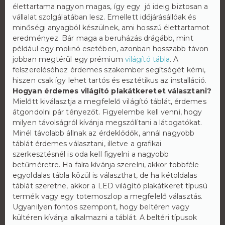
élettartama nagyon magas, így egy jó ideig biztosan a
vállalat szolgálatában lesz. Emellett időjárásállóak és
minőségi anyagból készülnek, ami hosszú élettartamot
eredményez. Bár maga a beruházás drágább, mint
például egy molinó esetében, azonban hosszabb távon
jobban megtérül egy prémium
világító tábla
. A
felszereléséhez érdemes szakember segítségét kérni,
hiszen csak így lehet tartós és esztétikus az installáció.
Hogyan érdemes világító plakátkeretet választani?
Mielőtt kiválasztja a megfelelő világító táblát, érdemes
átgondolni pár tényezőt. Figyelembe kell venni, hogy
milyen távolságról kívánja megszólítani a látogatókat.
Minél távolabb állnak az érdeklődők, annál nagyobb
táblát érdemes választani, illetve a grafikai
szerkesztésnél is oda kell figyelni a nagyobb
betűméretre. Ha falra kívánja szerelni, akkor többféle
egyoldalas tábla közül is választhat, de ha kétoldalas
táblát szeretne, akkor a LED világító plakátkeret típusú
termék vagy egy totemoszlop a megfelelő választás.
Ugyanilyen fontos szempont, hogy beltéren vagy
kültéren kívánja alkalmazni a táblát. A beltéri típusok