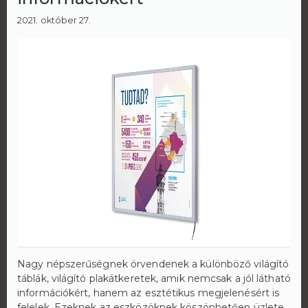
2021. október 27.
Nagy népszerűségnek örvendenek a különböző világító
táblák, világító plakátkeretek, amik nemcsak a jól látható
információkért, hanem az esztétikus megjelenésért is
felelek. Ezeknek az eszközöknek köszönhetően üzlete