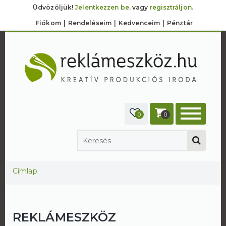
Üdvözöljük!
Jelentkezzen be,
vagy
regisztráljon.
Fiókom
Rendeléseim
Kedvenceim
Pénztár
0
0
Jelenlegi hely
Címlap
REKLÁMESZKÖZ