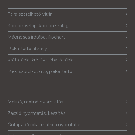
Falra szerelhető vitrin
Kordonoszlop, kordon szalag
Mágneses írótába, flipchart
Plakáttartó állvány
Krétatábla, krétával írható tábla
Plexi szórólaptartó, plakáttartó
Molinó, molinó nyomtatás
Zászló nyomtatás, készítés
Öntapadó fólia, matrica nyomtatás