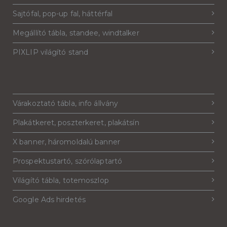
Sajtófal, pop-up fal, háttérfal
Megállító tábla, standee, windtalker
PIXLIP világító stand
Várakoztató tábla, info állvány
Plakátkeret, poszterkeret, plakátsín
X banner, háromoldalú banner
Prospektustartó, szórólaptartó
Világító tábla, totemoszlop
Google Ads hirdetés