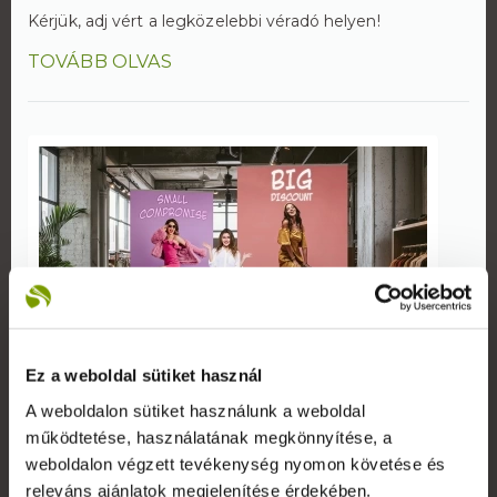
Kérjük, adj vért a legközelebbi véradó helyen!
TOVÁBB OLVAS
Ez a weboldal sütiket használ
Immár 150 cm szélességben is elérhető az
A weboldalon sütiket használunk a weboldal
Óriás roll-up állványunk
működtetése, használatának megkönnyítése, a
2024. augusztus 13.
weboldalon végzett tevékenység nyomon követése és
releváns ajánlatok megjelenítése érdekében.