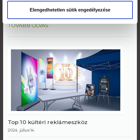
A már jól ismert Prémium LIGHT roll-up
Elengedhetetlen sütik engedélyezése
szerkezetünkből érkezett fekete színű változat...
TOVÁBB OLVAS
Top 10 kültéri reklámeszköz
2024. július 14.