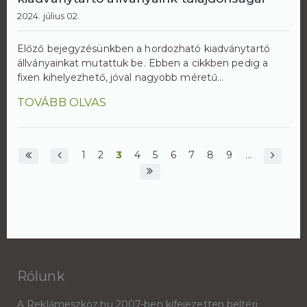
2024. július 02.
Előző bejegyzésünkben a hordozható kiadványtartó
állványainkat mutattuk be. Ebben a cikkben pedig a
fixen kihelyezhető, jóval nagyobb méretű...
TOVÁBB OLVAS
Oldalak
1
2
3
4
5
6
7
8
9
…
Rólunk
A Reklámeszköz.hu 2007-ben kifejezetten beltéri