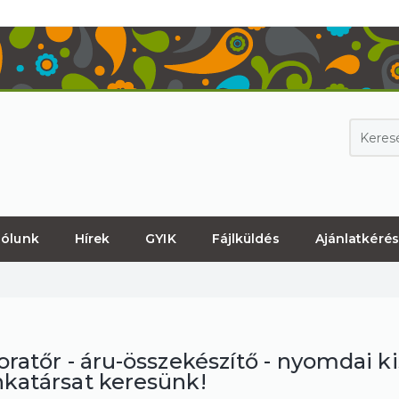
ólunk
Hírek
GYIK
Fájlküldés
Ajánlatkérés
ratőr - áru-összekészítő - nyomdai k
katársat keresünk!