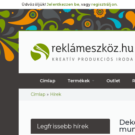
Üdvözöljük!
Jelentkezzen be,
vagy
regisztráljon.
Címlap
Termékek
Outlet
R
Jelenlegi hely
Címlap
»
Hírek
Deko
Legfrissebb hírek
mun