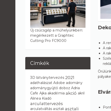
Dekor
Új csúcsgép a műhelyünkben:
megérkezett a Graphtec
Cutting Pro FC9000
A re
A ra
A ra
Szél
Címkék
rekl
Örülünk
pályake
2021
3D látványtervezés
adathalászat
Adobe
adomány
adománygyűjtő doboz
Adria
Elvár
akció
Cafe
Ajka
akadémia
akril
Alinea Kiadó
arculattervezés
Pont
asztali
arculatváltás
asztali