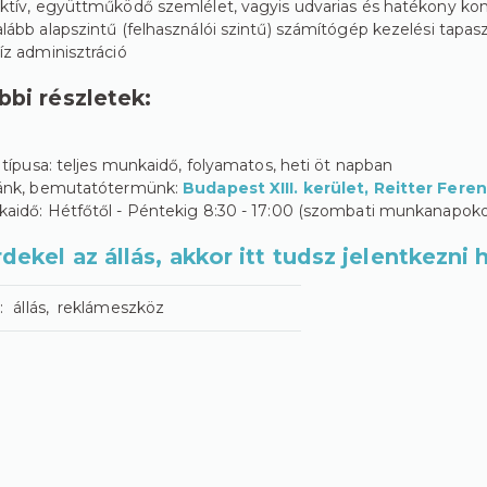
ktív, együttműködő szemlélet, vagyis udvarias és hatékony k
lább alapszintű (felhasználói szintű) számítógép kezelési tapasz
íz adminisztráció
bbi részletek:
s típusa: teljes munkaidő, folyamatos, heti öt napban
ánk, bemutatótermünk:
Budapest XIII. kerület, Reitter Fere
aidő: Hétfőtől - Péntekig 8:30 - 17:00 (szombati munkanapo
dekel az állás, akkor itt tudsz jelentkezni
:
állás
reklámeszköz