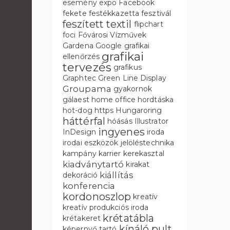
esemény
expo
Facebook
fekete
festékkazetta
fesztivál
feszített textil
flipchart
foci
Fővárosi Vízművek
Gardena
Google
grafikai
grafikai
ellenőrzés
tervezés
grafikus
Graphtec
Green Line Display
Groupama
gyakornok
gálaest
home office
hordtáska
hot-dog
https
Hungaroring
háttérfal
hóásás
Illustrator
ingyenes
InDesign
iroda
irodai eszközök
jelöléstechnika
kampány
karrier
kerekasztal
kiadványtartó
kirakat
kiállítás
dekoráció
konferencia
kordonoszlop
kreatív
kreatív produkciós iroda
krétatábla
krétakeret
kínáló pult
képernyő tartó