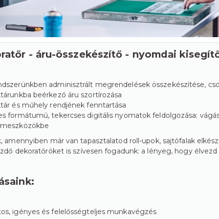
atőr - áru-összekészítő - nyomdai kisegítő
ndszerünkben adminisztrált megrendelések összekészítése, cso
ktárunkba beérkező áru szortírozása
ktár és műhely rendjének fenntartása
es formátumú, tekercses digitális nyomatok feldolgozása: vágása
ámeszközökbe
, amennyiben már van tapasztalatod roll-upok, sajtófalak elkés
zdő dekoratőröket is szívesen fogadunk: a lényeg, hogy élvezd a
ásaink:
os, igényes és felelősségteljes munkavégzés