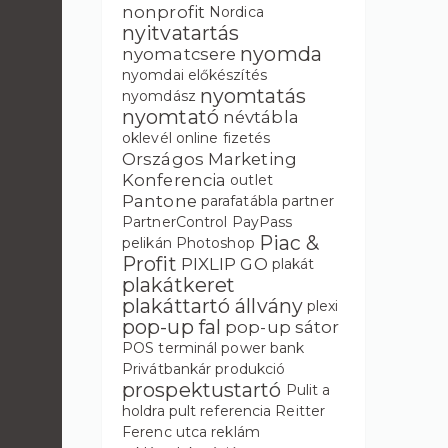
nonprofit
Nordica
nyitvatartás
nyomda
nyomatcsere
nyomdai előkészítés
nyomtatás
nyomdász
nyomtató
névtábla
oklevél
online fizetés
Országos Marketing
Konferencia
outlet
Pantone
parafatábla
partner
PartnerControl
PayPass
Piac &
pelikán
Photoshop
Profit
PIXLIP GO
plakát
plakátkeret
plakáttartó állvány
plexi
pop-up fal
pop-up sátor
POS terminál
power bank
Privátbankár
produkció
prospektustartó
Pulit a
holdra
pult
referencia
Reitter
Ferenc utca
reklám