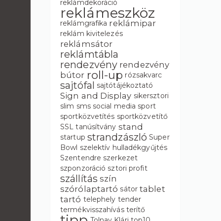
reklámdekoráció
reklámeszköz
reklámipar
reklámgrafika
reklám kivitelezés
reklámsátor
reklámtábla
rendezvény
rendezvény
roll-up
bútor
rózsakvarc
sajtófal
sajtótájékoztató
Sign and Display
sikersztori
slim
sms
social media
sport
sportközvetítés
sportközvetítő
stand
SSL tanúsítvány
strandzászló
startup
Super
Bowl
szelektív hulladékgyűjtés
Szentendre
szerkezet
szponzoráció
sztori profit
szállítás
szín
szórólaptartó
tablet
sátor
tartó
telephely
tender
termékvisszahívás
terítő
tipp
Tolnay Klári
top10