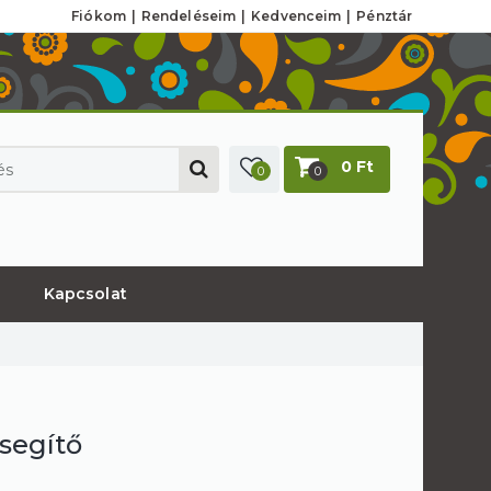
Fiókom
Rendeléseim
Kedvenceim
Pénztár
0 Ft
0
0
Kapcsolat
isegítő