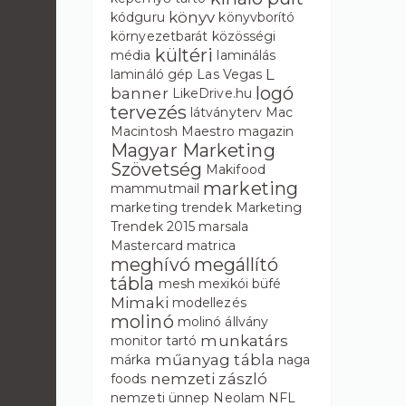
könyv
kódguru
könyvborító
környezetbarát
közösségi
kültéri
média
laminálás
L
lamináló gép
Las Vegas
logó
banner
LikeDrive.hu
tervezés
látványterv
Mac
Macintosh
Maestro
magazin
Magyar Marketing
Szövetség
Makifood
marketing
mammutmail
marketing trendek
Marketing
Trendek 2015
marsala
Mastercard
matrica
meghívó
megállító
tábla
mesh
mexikói büfé
Mimaki
modellezés
molinó
molinó állvány
munkatárs
monitor tartó
műanyag tábla
márka
naga
nemzeti zászló
foods
nemzeti ünnep
Neolam
NFL