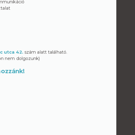
ommunikáció
talat
nc utca 42.
szám alatt található.
kon nem dolgozunk)
 hozzánk!