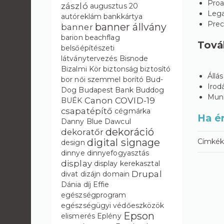
Proa
zászló
augusztus 20
Lega
autóreklám
bankkártya
Prec
banner állvány
banner
barion
beachflag
Tová
belsőépítészeti
látványtervezés
Bisnode
Bizalmi Kör
biztonság
biztosító
Állá
bor női szemmel
borító
Bud-
Irod
Dog
Budapest Bank
Buddog
Munk
Canon
COVID-19
BUÉK
csapatépítő
cégmárka
Ha ér
Danny Blue
Dawcul
dekoráció
dekoratőr
digital signage
Címkék
design
dinnye
dinnyefogyasztás
display
display kerekasztal
Drupal
divat
dizájn
domain
Dánia
díj
Effie
egészségprogram
egészségügyi védőeszközök
Epson
elismerés
Eplény