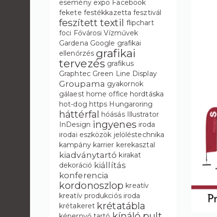
esemény
expo
Facebook
fekete
festékkazetta
fesztivál
feszített textil
flipchart
foci
Fővárosi Vízművek
Gardena
Google
grafikai
grafikai
ellenőrzés
tervezés
grafikus
Graphtec
Green Line Display
Groupama
gyakornok
gálaest
home office
hordtáska
hot-dog
https
Hungaroring
háttérfal
hóásás
Illustrator
ingyenes
InDesign
iroda
irodai eszközök
jelöléstechnika
kampány
karrier
kerekasztal
kiadványtartó
kirakat
kiállítás
dekoráció
konferencia
kordonoszlop
kreatív
kreatív produkciós iroda
krétatábla
krétakeret
kínáló pult
képernyő tartó