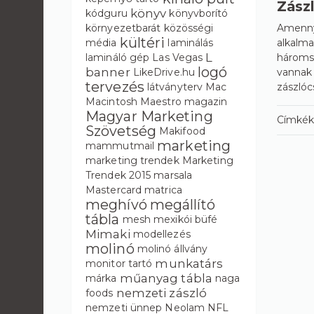
Zász
könyv
kódguru
könyvborító
környezetbarát
közösségi
Amennyi
kültéri
média
laminálás
alkalma
L
lamináló gép
Las Vegas
háromsz
logó
banner
LikeDrive.hu
vannak 
tervezés
látványterv
Mac
zászlóc
Macintosh
Maestro
magazin
Magyar Marketing
Címkék
Szövetség
Makifood
marketing
mammutmail
marketing trendek
Marketing
Trendek 2015
marsala
Mastercard
matrica
meghívó
megállító
tábla
mesh
mexikói büfé
Mimaki
modellezés
molinó
molinó állvány
munkatárs
monitor tartó
műanyag tábla
márka
naga
nemzeti zászló
foods
nemzeti ünnep
Neolam
NFL