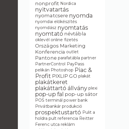
nonprofit
Nordica
nyitvatartás
nyomda
nyomatcsere
nyomdai előkészítés
nyomtatás
nyomdász
nyomtató
névtábla
oklevél
online fizetés
Országos Marketing
Konferencia
outlet
Pantone
parafatábla
partner
PartnerControl
PayPass
Piac &
pelikán
Photoshop
Profit
PIXLIP GO
plakát
plakátkeret
plakáttartó állvány
plexi
pop-up fal
pop-up sátor
POS terminál
power bank
Privátbankár
produkció
prospektustartó
Pulit a
holdra
pult
referencia
Reitter
Ferenc utca
reklám