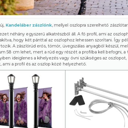
új,
Kandeláber zászlónk
, mellyel oszlopra szerelhető zászlót
ezet néhány egyszerű alkatrészből áll. A fő profil, ami az oszlop
lakítva, hogy két pánttal az oszlophoz lehessen szorítani. Így p
rtozik. A zászlórúd erős, tömör, üvegszálas anyagból készül, me
 58 cm lehet, mert a rúd egy részét a profilba kell befogni, a
ben ideiglenes a kihelyezés vagy óvni szükséges az oszlopot, 
t, ami a profil és az oszlop közé helyezhető.