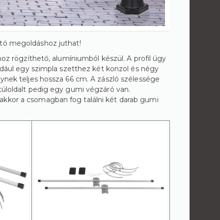
artó megoldáshoz juthat!
hoz rögzíthető, alumíniumból készül. A profil úgy
éldául egy szimpla szetthez két konzol és négy
lynek teljes hossza 66 cm. A zászló szélessége
 túloldalt pedig egy gumi végzáró van.
akkor a csomagban fog találni két darab gumi