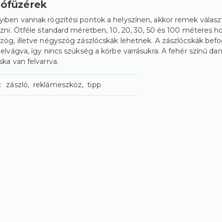
lófüzérek
ben vannak rögzítési pontok a helyszínen, akkor remek válasz
zni. Ötféle standard méretben, 10, 20, 30, 50 és 100 méteres h
ög, illetve négyszög zászlócskák lehetnek. A zászlócskák befog
elvágva, így nincs szükség a körbe varrásukra. A fehér színű da
ska van felvarrva.
:
zászló
reklámeszköz
tipp