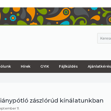
ólunk
Hírek
GYIK
Fájlküldés
Ajánlatkérés
hiánypótló zászlórúd kínálatunkban
eptember 11.