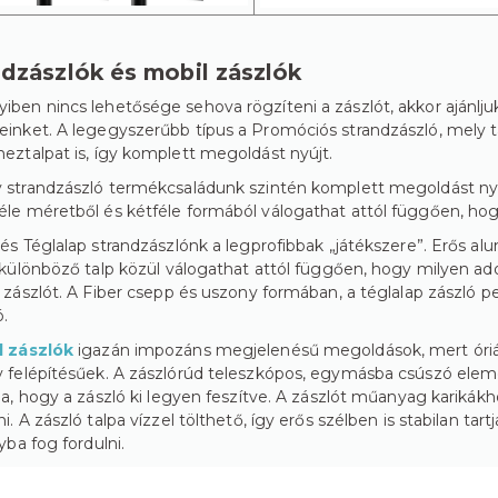
ndzászlók és mobil zászlók
ben nincs lehetősége sehova rögzíteni a zászlót, akkor ajánlju
inket. A legegyszerűbb típus a Promóciós strandzászló, mely t
eztalpat is, így komplett megoldást nyújt.
 strandzászló termékcsaládunk szintén komplett megoldást nyújt
le méretből és kétféle formából válogathat attól függően, hog
 és Téglalap strandzászlónk a legprofibbak „játékszere”. Erős al
a különböző talp közül válogathat attól függően, hogy milyen ado
a zászlót. A Fiber csepp és uszony formában, a téglalap zászló
ó.
l zászlók
igazán impozáns megjelenésű megoldások, mert óriá
 felépítésűek. A zászlórúd teleszkópos, egymásba csúszó elemekb
tja, hogy a zászló ki legyen feszítve. A zászlót műanyag karikákho
ni. A zászló talpa vízzel tölthető, így erős szélben is stabilan ta
yba fog fordulni.