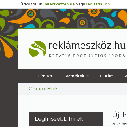
Üdvözöljük!
Jelentkezzen be,
vagy
regisztráljon.
Címlap
Termékek
Outlet
R
Jelenlegi hely
Címlap
»
Hírek
Új, 
Legfrissebb hírek
2023. sz