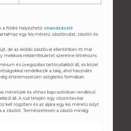
k a földre helyezhető
strandzászló
artalmaz egy kis méretű zászlórudat, zászlót és
, de az előbbi zászlóval ellentétben itt már
y mekkora reklámfelületet szeretne létrehozni.
umínium és üvegszálas tartórudakból áll, és közel
ttságokkal rendelkezik a talaj, ahol használni
 pedig értelemszerűen szögletes formában
si méretűek és ehhez kapcsolódóan rendkívül
ől áll. A rúd tetején egy vízszintes kar
z kell rögzíteni és az aljára egy kis méretű súlyt
rtja a zászlót. Természetesen a zászló mindig