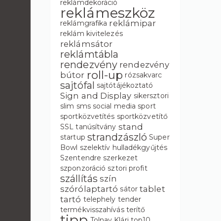
reklámdekoráció
reklámeszköz
reklámipar
reklámgrafika
reklám kivitelezés
reklámsátor
reklámtábla
rendezvény
rendezvény
roll-up
bútor
rózsakvarc
sajtófal
sajtótájékoztató
Sign and Display
sikersztori
slim
sms
social media
sport
sportközvetítés
sportközvetítő
stand
SSL tanúsítvány
strandzászló
startup
Super
Bowl
szelektív hulladékgyűjtés
Szentendre
szerkezet
szponzoráció
sztori profit
szállítás
szín
szórólaptartó
tablet
sátor
tartó
telephely
tender
termékvisszahívás
terítő
tipp
Tolnay Klári
top10