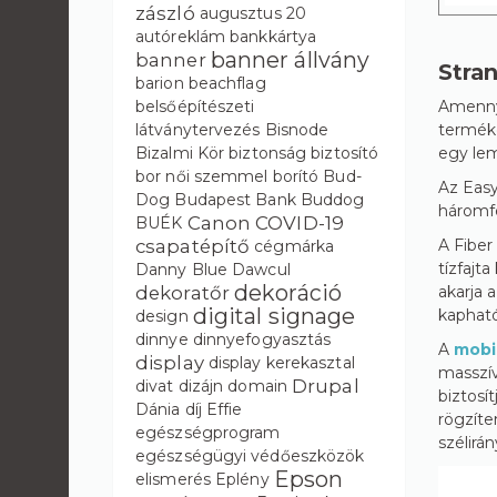
zászló
augusztus 20
autóreklám
bankkártya
banner állvány
banner
Stra
barion
beachflag
Amennyi
belsőépítészeti
terméke
látványtervezés
Bisnode
egy lem
Bizalmi Kör
biztonság
biztosító
bor női szemmel
borító
Bud-
Az Easy
Dog
Budapest Bank
Buddog
háromfé
Canon
COVID-19
BUÉK
A Fiber
csapatépítő
cégmárka
tízfajt
Danny Blue
Dawcul
dekoráció
akarja 
dekoratőr
digital signage
kaphat
design
dinnye
dinnyefogyasztás
A
mobi
display
display kerekasztal
masszív
Drupal
divat
dizájn
domain
biztosí
Dánia
díj
Effie
rögzíte
egészségprogram
szélirán
egészségügyi védőeszközök
Epson
elismerés
Eplény