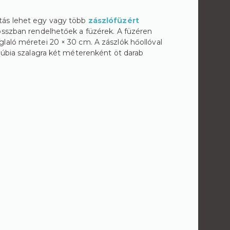
tás lehet egy vagy több
zászlófüzért
osszban rendelhetőek a füzérek. A füzéren
laló méretei 20 × 30 cm. A zászlók hőollóval
núbia szalagra két méterenként öt darab