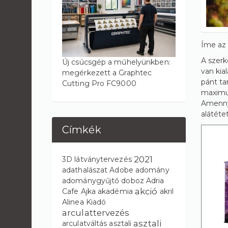
Íme az 
A szerk
Új csúcsgép a műhelyünkben:
van kia
megérkezett a Graphtec
pánt ta
Cutting Pro FC9000
maximum
Amennyi
alátéte
Címkék
2021
3D látványtervezés
adathalászat
Adobe
adomány
adománygyűjtő doboz
Adria
akció
Cafe
Ajka
akadémia
akril
Alinea Kiadó
arculattervezés
asztali
arculatváltás
asztali