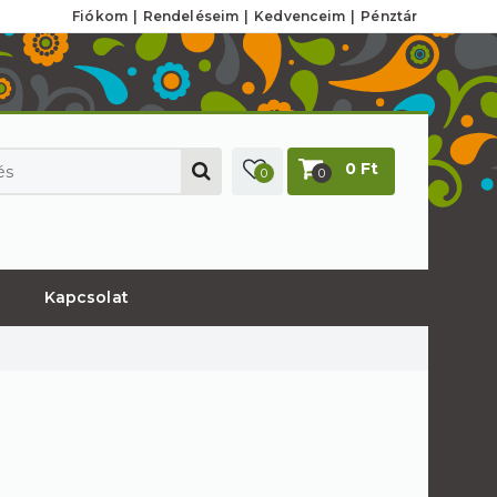
Fiókom
Rendeléseim
Kedvenceim
Pénztár
0 Ft
0
0
Kapcsolat